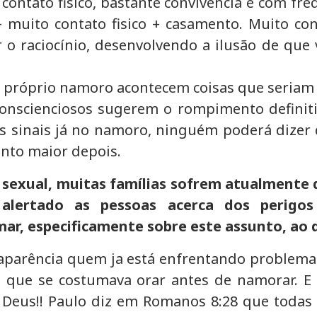
ontato fisico, bastante convivência e com freq
uito contato fisico + casamento. Muito conta
 o raciocínio, desenvolvendo a ilusão de que 
no próprio namoro acontecem coisas que seriam i
 conscienciosos sugerem o rompimento definit
stes sinais já no namoro, ninguém poderá diz
nto maior depois.
ia sexual, muitas famílias sofrem atualmente
lertado as pessoas acerca dos perigos
r, especificamente sobre este assunto, ao d
la aparência quem ja está enfrentando problem
 do que se costumava orar antes de namorar.
e Deus!! Paulo diz em Romanos 8:28 que toda