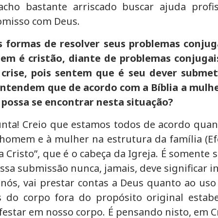
acho bastante arriscado buscar ajuda prof
omisso com Deus.
 formas de resolver seus problemas conjuga
quem é cristão, diante de problemas conjuga
rise, pois sentem que é seu dever submete
entendem que de acordo com a Bíblia a mulh
 possa se encontrar nesta situação?
unta! Creio que estamos todos de acordo quan
omem e à mulher na estrutura da família (Efés
Cristo”, que é o cabeça da Igreja. É somente 
a submissão nunca, jamais, deve significar inf
nós, vai prestar contas a Deus quanto ao uso 
do corpo fora do propósito original estabel
star em nosso corpo. É pensando nisto, em Cr