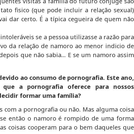
uentes visitas à família do futuro cônjuge são
to fisico (que pode incluir a relação sexual)
vai dar certo. É a típica cegueira de quem não
ntoleráveis se a pessoa utilizasse a razão para
ivo da relação de namoro ao menor indicio de
er depois que não sabia… E se um namoro assim
 devido ao consumo de pornografia. Este ano,
 que a pornografia oferece para nossos
ecidir formar uma família?
as com a pornografia ou não. Mas alguma coisa
 E se então o namoro é rompido de uma forma
s as coisas cooperam para o bem daqueles que