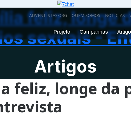
ia feliz, longe 
ADVENTISTAS.ORG
QUEM SOMOS
NOTÍCIAS
ios sexuais - En
Projeto
Campanhas
Artig
Artigos
 feliz, longe da 
ntrevista