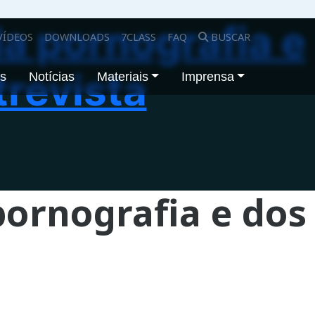
da pornografia e
VÍDEOS
DOWNLOADS
7CLASS
FAQ
BUSCAR
trevista
os
Notícias
Materiais
Imprensa
pornografia e dos