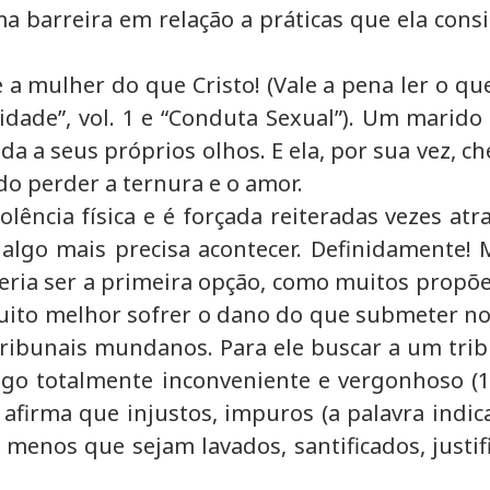
barreira em relação a práticas que ela consi
a mulher do que Cristo! (Vale a pena ler o que
idade”, vol. 1 e “Conduta Sexual”). Um marido 
da a seus próprios olhos. E ela, por sua vez, 
do perder a ternura e o amor.
ência física e é forçada reiteradas vezes atr
algo mais precisa acontecer. Definidamente! M
veria ser a primeira opção, como muitos propõ
 muito melhor sofrer o dano do que submeter 
 tribunais mundanos. Para ele buscar a um tr
 totalmente inconveniente e vergonhoso (1 Cor
irma que injustos, impuros (a palavra indica 
 menos que sejam lavados, santificados, justi