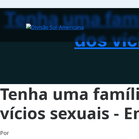
Tenha uma famíl
dos víc
Tenha uma família
vícios sexuais - E
Por