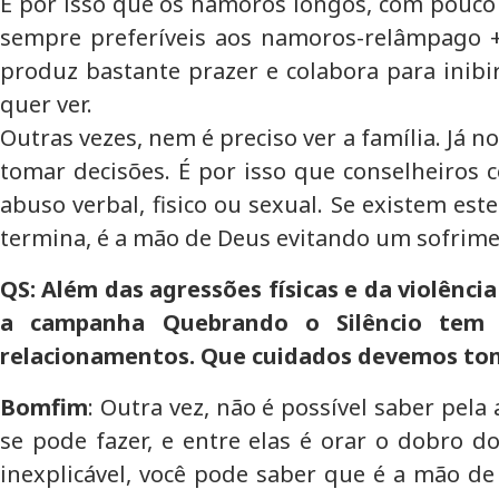
É por isso que os namoros longos, com pouco c
sempre preferíveis aos namoros-relâmpago + m
produz bastante prazer e colabora para inibir
quer ver.
Outras vezes, nem é preciso ver a família. Já 
tomar decisões. É por isso que conselheiros
abuso verbal, fisico ou sexual. Se existem e
termina, é a mão de Deus evitando um sofrime
QS: Além das agressões físicas e da violênc
a campanha Quebrando o Silêncio tem a
relacionamentos. Que cuidados devemos toma
Bomfim
: Outra vez, não é possível saber pe
se pode fazer, e entre elas é orar o dobro
inexplicável, você pode saber que é a mão d