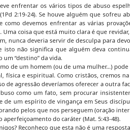
ve enfrentar os vários tipos de abuso espel
 (1Pd 2:19-24). Se houve alguém que sofreu abu
e como devemos enfrentar as várias provações
Uma coisa que está muito clara é que revidar, j
m, nunca deveria servir de desculpa para devo
que isto não significa que alguém deva conti
o um “destino” da vida.
smo de um homem (ou de uma mulher...) pode 
física e espiritual. Como cristãos, cremos na 
de agressão deveríamos oferecer a outra face 
o abuso como um fato, sem procurar insiste
e de um espírito de vingança em Seus discípu
orando pelos que nos perseguem (oração interc
 o aperfeiçoamento do caráter (Mat. 5:43-48).
nimigos? Reconheço que esta não é uma resposta