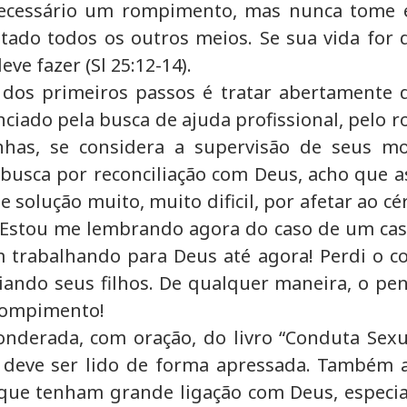
 necessário um rompimento, mas nunca tome 
tado todos os outros meios. Se sua vida for d
eve fazer (Sl 25:12-14).
 dos primeiros passos é tratar abertamente
iado pela busca de ajuda profissional, pelo 
enhas, se considera a supervisão de seus 
ca por reconciliação com Deus, acho que as
 solução muito, muito dificil, por afetar ao 
? Estou me lembrando agora do caso de um cas
m trabalhando para Deus até agora! Perdi o c
riando seus filhos. De qualquer maneira, o p
 rompimento!
onderada, com oração, do livro “Conduta Sexu
o deve ser lido de forma apressada. Também 
 que tenham grande ligação com Deus, especia