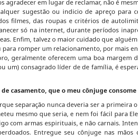
s agradecer em lugar de reclamar, não é mes
alquer sugestão ou indicio de apreço para 
 dos filmes, das roupas e critérios de autolim
cer só na internet, durante períodos inapro
reas. Enfim, talvez o maior cuidado que algué
ou para romper um relacionamento, por mais e
moro, geralmente oferecem uma boa margem d
u um) consagrado líder de de família, é espe
o de casamento, que o meu cônjuge consome 
orque separação nunca deveria ser a primeira 
meteu mesmo que seria, e nem foi fácil para Ele
igo com armas espirituais, e não carnais. Inte
perdoados. Entregue seu cônjuge nas mãos d