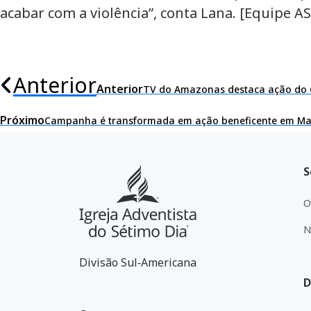
acabar com a violência”, conta Lana. [Equipe A
Anterior
Anterior
TV do Amazonas destaca ação do 
Próximo
Campanha é transformada em ação beneficente em M
S
O
N
Divisão Sul‑Americana
D