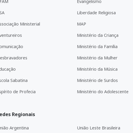
FAM
Evangelismo
SA
Liberdade Religiosa
ssociação Ministerial
MAP
ventureiros
Ministério da Criança
omunicação
Ministério da Família
esbravadores
Ministério da Mulher
ducação
Ministério da Música
scola Sabatina
Ministério de Surdos
spírito de Profecia
Ministério do Adolescente
edes Regionais
nião Argentina
União Leste Brasileira