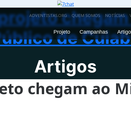
 projeto chegam 
ADVENTISTAS.ORG
QUEM SOMOS
NOTÍCIAS
úblico de Cuia
Projeto
Campanhas
Artig
Artigos
jeto chegam ao Mi