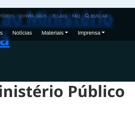
ao Ministério
VÍDEOS
DOWNLOADS
7CLASS
FAQ
BUSCAR
bá
os
Notícias
Materiais
Imprensa
nistério Público