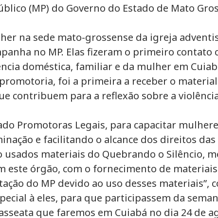
úblico (MP) do Governo do Estado de Mato Gros
lher na sede mato-grossense da igreja adventis
panha no MP. Elas fizeram o primeiro contato 
ência doméstica, familiar e da mulher em Cuiab
a promotoria, foi a primeira a receber o materi
e contribuem para a reflexão sobre a violência
 Promotoras Legais, para capacitar mulheres p
nação e facilitando o alcance dos direitos das
ão usados materiais do Quebrando o Silêncio, 
m este órgão, com o fornecimento de materiais 
tação do MP devido ao uso desses materiais”, 
special à eles, para que participassem da sem
passeata que faremos em Cuiabá no dia 24 de ag