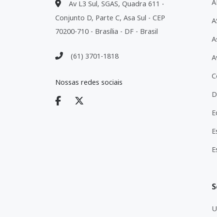
A
Av L3 Sul, SGAS, Quadra 611 -
Conjunto D, Parte C, Asa Sul - CEP
A
70200-710 - Brasília - DF - Brasil
A
(61) 3701-1818
A
C
Nossas redes sociais
D
E
E
E
S
U