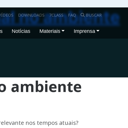
al no ambiente
VÍDEOS
DOWNLOADS
7CLASS
FAQ
BUSCAR
os
Notícias
Materiais
Imprensa
no ambiente
relevante nos tempos atuais?