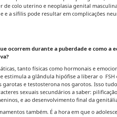
r de colo uterino e neoplasia genital masculin
e e a sífilis pode resultar em complicações ne
 que ocorrem durante a puberdade e como a e
iva?
cas, tanto físicas como hormonais e emocionai
 estimula a glândula hipófise a liberar o FSH 
garotas e testosterona nos garotos. Isso tud
teres sexuais secundários a saber: pilificação 
ninos, e ao desenvolvimento final da genitáli
ionamentos também. É a hora em que o adolesc