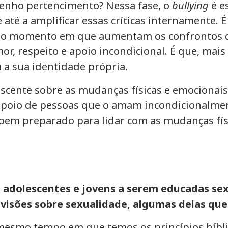
nho pertencimento? Nessa fase, o
bullying
é e
e até a amplificar essas críticas internamente
É o momento em que aumentam os confrontos de
or, respeito e apoio incondicional. É que, mai
a sua identidade própria.
lescente sobre as mudanças físicas e emociona
á apoio de pessoas que o amam incondicionalme
s bem preparado para lidar com as mudanças fí
, adolescentes e jovens a serem educadas s
isões sobre sexualidade, algumas delas que 
 mesmo tempo em que temos os princípios bíbl