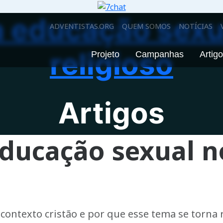
a educação sexu
ADVENTISTAS.ORG
QUEM SOMOS
NOTÍCIAS
religioso
Projeto
Campanhas
Artig
Artigos
educação sexual 
ontexto cristão e por que esse tema se torna 