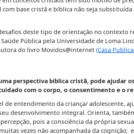
 em conceitos cristãos tem sido motivo de pre
l com base cristã e bíblica não seja substituí
esafios deste tipo de orientação no contexto re
 Saúde Pública pela Universidade de Loma Lind
 autora do livro Movidos@internet
(Casa Publica
ma perspectiva bíblica cristã, pode ajudar 
cuidado com o corpo, o consentimento e o r
ível de entendimento da criança/ adolescente, 
seu desenvolvimento integral. Orienta, també
percepção, pois a consciência da própria sexu
, muitas vezes não acompanhada da cognição; 