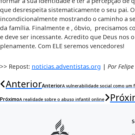
formar a sua identidade e ter a percepção d
que desrespeita sistematicamente o seu pai. O
incondicionalmente mostrando o caminho a seg
da família. Finalmente e , óbvio, precisamos c
e deve ser incessante. Acredito que Deus nos 
plenamente. Com ELE seremos vencedores!
>> Repost:
noticias.adventistas.org
|
Por Felip
Anterior
Anterior
A vulnerabilidade social como um f
Próx
Próximo
A realidade sobre o abuso infantil online
S