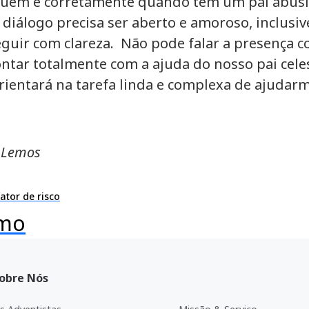
e quem é corretamente quando tem um pai abus
 diálogo precisa ser aberto e amoroso, inclus
uir com clareza. Não pode falar a presença co
ontar totalmente com a ajuda do nosso pai cele
orientará na tarefa linda e complexa de ajudar
e Lemos
ator de risco
imo
obre Nós