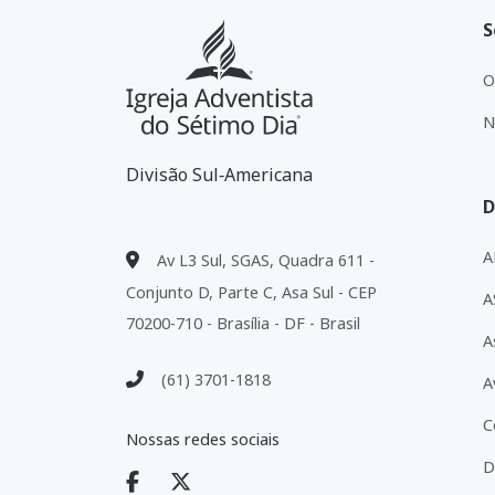
S
O
N
Divisão Sul‑Americana
D
A
Av L3 Sul, SGAS, Quadra 611 -
Conjunto D, Parte C, Asa Sul - CEP
A
70200-710 - Brasília - DF - Brasil
A
(61) 3701-1818
A
C
Nossas redes sociais
D