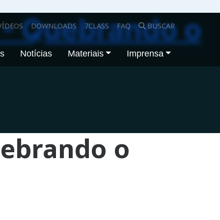
 - Quebrando o
VÍDEOS
DOWNLOADS
7CLASS
FAQ
BUSCAR
os
Notícias
Materiais
Imprensa
uebrando o