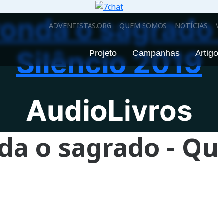
ronda o sagrado
ADVENTISTAS.ORG
QUEM SOMOS
NOTÍCIAS
Silêncio 2019
Projeto
Campanhas
Artig
AudioLivros
da o sagrado - Q