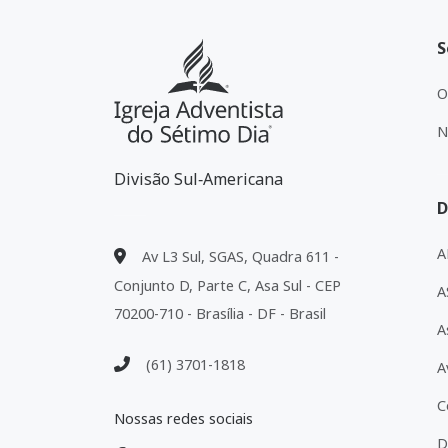
S
O
N
Divisão Sul‑Americana
D
A
Av L3 Sul, SGAS, Quadra 611 -
Conjunto D, Parte C, Asa Sul - CEP
A
70200-710 - Brasília - DF - Brasil
A
(61) 3701-1818
A
C
Nossas redes sociais
D