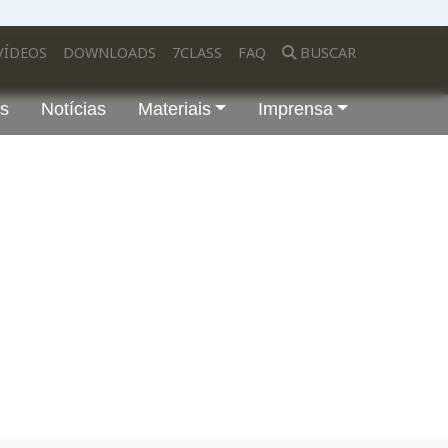
VÍDEOS
DOWNLOADS
7CLASS
FAQ
BUSCAR
os
Notícias
Materiais
Imprensa