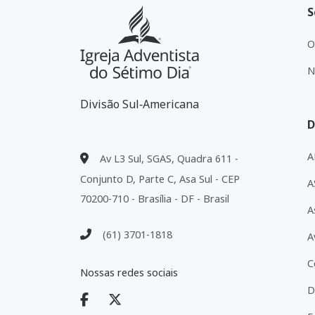
S
O
N
Divisão Sul‑Americana
D
A
Av L3 Sul, SGAS, Quadra 611 -
Conjunto D, Parte C, Asa Sul - CEP
A
70200-710 - Brasília - DF - Brasil
A
(61) 3701-1818
A
C
Nossas redes sociais
D