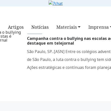
S
NOTÍCIAS
VÍDEOS
DOWNLOADS
7CLASS
FAQ
BUSC
Artigos
Notícias
Materiais
Imprensa
NOTÍCIAS
Campanha contra o bullying nas escolas a
destaque em telejornal
São Paulo, SP...[ASN] Entre os colégios advent
de São Paulo, a luta contra o bullying tem si
Ações estratégicas e contínuas foram planej