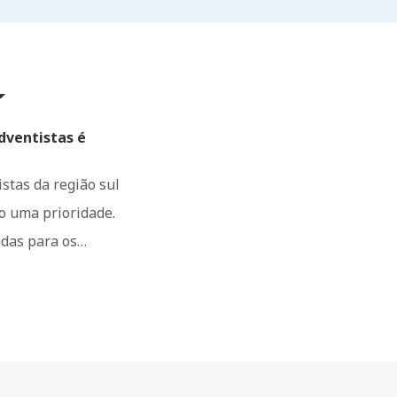
AR
dventistas é
istas da região sul
do uma prioridade.
adas para os…