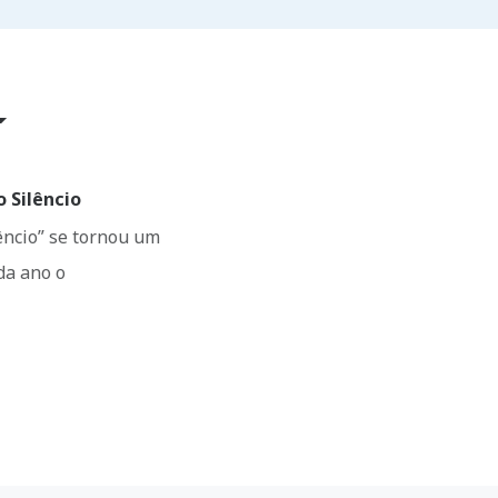
AR
 Silêncio
êncio” se tornou um
da ano o