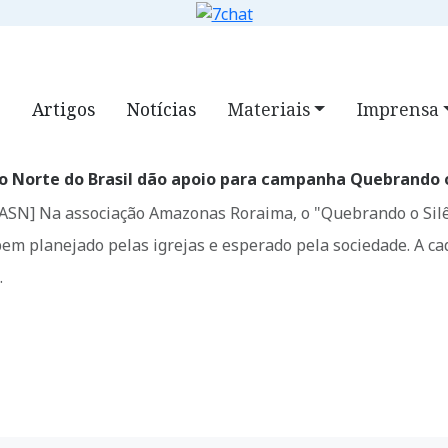
S
NOTÍCIAS
VÍDEOS
DOWNLOADS
7CLASS
FAQ
BUSC
Artigos
Notícias
Materiais
Imprensa
o Norte do Brasil dão apoio para campanha Quebrando o
[ASN] Na associação Amazonas Roraima, o "Quebrando o Sil
bem planejado pelas igrejas e esperado pela sociedade. A ca
…