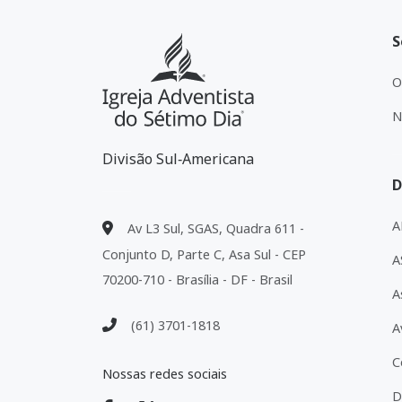
S
O
N
Divisão Sul‑Americana
D
A
Av L3 Sul, SGAS, Quadra 611 -
Conjunto D, Parte C, Asa Sul - CEP
A
70200-710 - Brasília - DF - Brasil
A
(61) 3701-1818
A
C
Nossas redes sociais
D